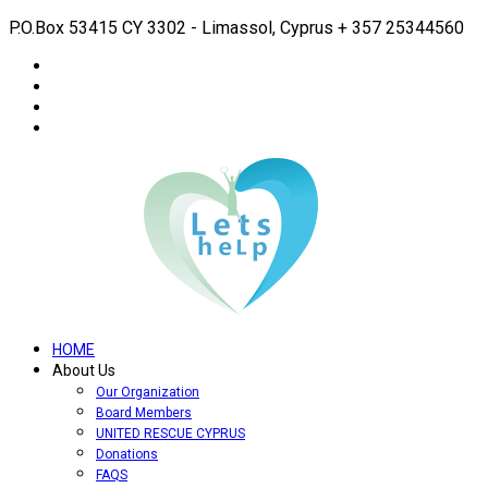
P.O.Box 53415 CY 3302 - Limassol, Cyprus
+ 357 25344560
HOME
About Us
Our Organization
Board Members
UNITED RESCUE CYPRUS
Donations
FAQS