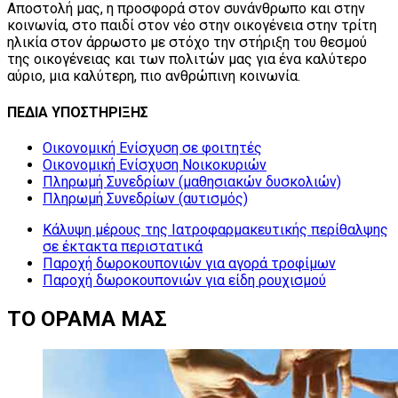
Αποστολή μας, η προσφορά στον συνάνθρωπο και στην
κοινωνία, στο παιδί στον νέο στην οικογένεια στην τρίτη
ηλικία στον άρρωστο με στόχο την στήριξη του θεσμού
της οικογένειας και των πολιτών μας για ένα καλύτερο
αύριο, μια καλύτερη, πιο ανθρώπινη κοινωνία.
ΠΕΔΙΑ
ΥΠΟΣΤΗΡΙΞΗΣ
Οικονομική Ενίσχυση σε φοιτητές
Οικονομική Ενίσχυση Νοικοκυριών
Πληρωμή Συνεδρίων (μαθησιακών δυσκολιών)
Πληρωμή Συνεδρίων (αυτισμός)
Κάλυψη μέρους της Ιατροφαρμακευτικής περίθαλψης
σε έκτακτα περιστατικά
Παροχή δωροκουπονιών για αγορά τροφίμων
Παροχή δωροκουπονιών για είδη ρουχισμού
ΤΟ
ΟΡΑΜΑ
ΜΑΣ