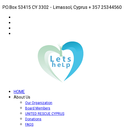
P.O.Box 53415 CY 3302 - Limassol, Cyprus
+ 357 25344560
HOME
About Us
Our Organization
Board Members
UNITED RESCUE CYPRUS
Donations
FAQS