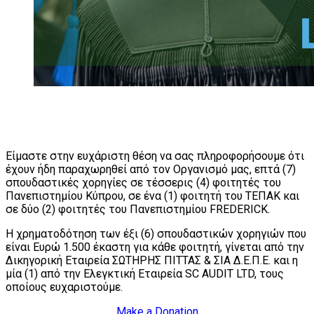
Είμαστε στην ευχάριστη θέση να σας πληροφορήσουμε ότι
έχουν ήδη παραχωρηθεί από τον Οργανισμό μας, επτά (7)
σπουδαστικές χορηγίες σε τέσσερις (4) φοιτητές του
Πανεπιστημίου Κύπρου, σε ένα (1) φοιτητή του ΤΕΠΑΚ και
σε δύο (2) φοιτητές του Πανεπιστημίου FREDERICK.
Η χρηματοδότηση των έξι (6) σπουδαστικών χορηγιών που
είναι Ευρώ 1.500 έκαστη για κάθε φοιτητή, γίνεται από την
Δικηγορική Εταιρεία ΣΩΤΗΡΗΣ ΠΙΤΤΑΣ & ΣΙΑ Δ.Ε.Π.Ε. και η
μία (1) από την Ελεγκτική Εταιρεία SC AUDIT LTD, τους
οποίους ευχαριστούμε.
Make a Donation